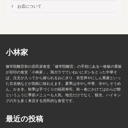
お店について
小林家
修学院離宮前の庶民派食堂 「修学院離宮」の手前にある一枚板の看板
が目印の食堂「小林家」。鶏ガラでていねいにダシをとった中華そ
ば、注文が入ってから握られるおにぎり、衣笠丼やにしん蕎麦といっ
た京名物などが気軽に味わえます。夏季は冷やし中華、冷やしそうめ
ん、かき氷。秋季は手づくりの稲荷寿司。秋～春にかけてはわらび餅
というふうに季節メニューも人気。地元だけでなく、観光、ハイキン
グの方も多く来店する庶民的な食堂です。
最近の投稿