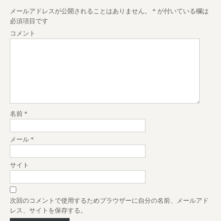
t
メールアドレスが公開されることはありません。
*
が付いている欄は
n
必須項目です
a
コメント
v
i
g
a
t
i
名前
*
o
n
メール
*
サイト
次回のコメントで使用するためブラウザーに自分の名前、メールアド
レス、サイトを保存する。