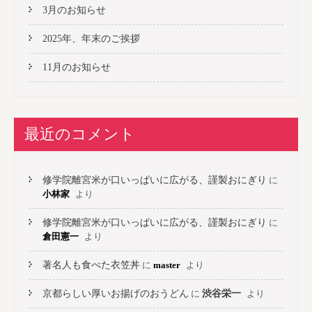
3月のお知らせ
2025年、年末のご挨拶
11月のお知らせ
最近のコメント
修学院離宮米が口いっぱいに広がる、謹製おにぎり
に
小林家
より
修学院離宮米が口いっぱいに広がる、謹製おにぎり
に
倉田憲一
より
著名人も食べた衣笠丼
に
master
より
京都らしい厚いお揚げのおうどん
に
渋谷栄一
より