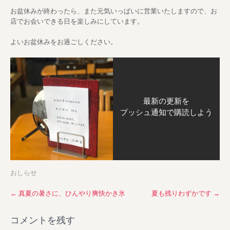
お盆休みが終わったら、また元気いっぱいに営業いたしますので、お
店でお会いできる日を楽しみにしています。
よいお盆休みをお過ごしください。
最新の更新を
プッシュ通知で購読しよう
おしらせ
P
←
真夏の暑さに、ひんやり爽快かき氷
夏も残りわずかです
→
o
s
コメントを残す