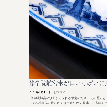
修学院離宮米が口いっぱいに
2021年1月11日
|
おすすめ
修学院離宮の水田から採れる限定のお米。 その歴史と
して地域住民に愛されてきた離宮米を 是非、ご賞味く