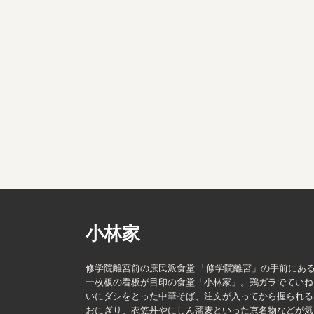
小林家
修学院離宮前の庶民派食堂 「修学院離宮」の手前にあ
一枚板の看板が目印の食堂「小林家」。鶏ガラでていね
いにダシをとった中華そば、注文が入ってから握られる
おにぎり、衣笠丼やにしん蕎麦といった京名物などが気