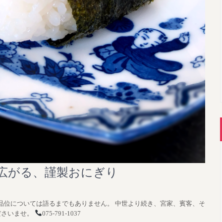
広がる、謹製おにぎり
品位については語るまでもありません。 中世より続き、宮家、賓客、そ
ださいませ。
075-791-1037