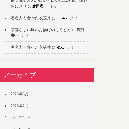
修学院離宮米が口いっぱいに広がる、謹製
おにぎり
に
倉田憲一
より
著名人も食べた衣笠丼
に
master
より
京都らしい厚いお揚げのおうどん
に
渋谷
栄一
より
著名人も食べた衣笠丼
に
ゆん
より
アーカイブ
2026年6月
2026年2月
2025年12月