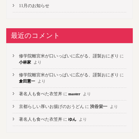
11月のお知らせ
最近のコメント
修学院離宮米が口いっぱいに広がる、謹製おにぎり
に
小林家
より
修学院離宮米が口いっぱいに広がる、謹製おにぎり
に
倉田憲一
より
著名人も食べた衣笠丼
に
master
より
京都らしい厚いお揚げのおうどん
に
渋谷栄一
より
著名人も食べた衣笠丼
に
ゆん
より