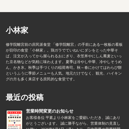
小林家
修学院離宮前の庶民派食堂 「修学院離宮」の手前にある一枚板の看板
が目印の食堂「小林家」。鶏ガラでていねいにダシをとった中華そ
ば、注文が入ってから握られるおにぎり、衣笠丼やにしん蕎麦といっ
た京名物などが気軽に味わえます。夏季は冷やし中華、冷やしそうめ
ん、かき氷。秋季は手づくりの稲荷寿司。秋～春にかけてはわらび餅
というふうに季節メニューも人気。地元だけでなく、観光、ハイキン
グの方も多く来店する庶民的な食堂です。
最近の投稿
営業時間変更のお知らせ
お客様各位 平素より小林家をご愛顧いただき、誠にあり
がとうございます。 誠に勝手ながら、営業体制の見直し