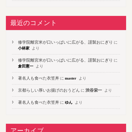
最近のコメント
修学院離宮米が口いっぱいに広がる、謹製おにぎり
に
小林家
より
修学院離宮米が口いっぱいに広がる、謹製おにぎり
に
倉田憲一
より
著名人も食べた衣笠丼
に
master
より
京都らしい厚いお揚げのおうどん
に
渋谷栄一
より
著名人も食べた衣笠丼
に
ゆん
より
アーカイブ