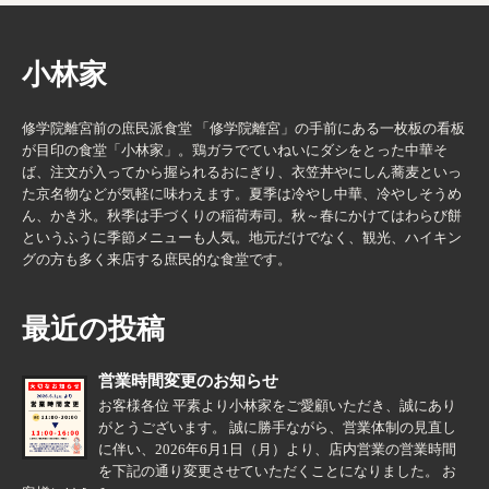
小林家
修学院離宮前の庶民派食堂 「修学院離宮」の手前にある一枚板の看板
が目印の食堂「小林家」。鶏ガラでていねいにダシをとった中華そ
ば、注文が入ってから握られるおにぎり、衣笠丼やにしん蕎麦といっ
た京名物などが気軽に味わえます。夏季は冷やし中華、冷やしそうめ
ん、かき氷。秋季は手づくりの稲荷寿司。秋～春にかけてはわらび餅
というふうに季節メニューも人気。地元だけでなく、観光、ハイキン
グの方も多く来店する庶民的な食堂です。
最近の投稿
営業時間変更のお知らせ
お客様各位 平素より小林家をご愛顧いただき、誠にあり
がとうございます。 誠に勝手ながら、営業体制の見直し
に伴い、2026年6月1日（月）より、店内営業の営業時間
を下記の通り変更させていただくことになりました。 お