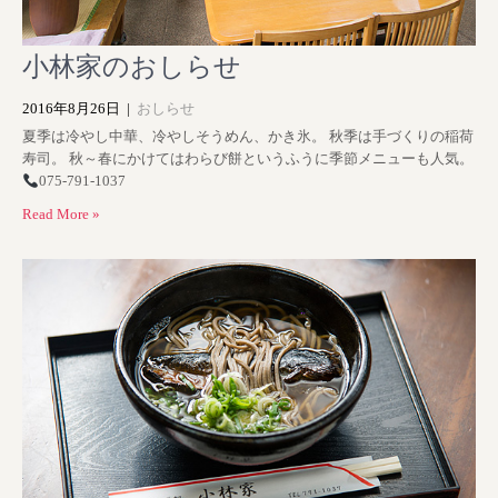
小林家のおしらせ
2016年8月26日
|
おしらせ
夏季は冷やし中華、冷やしそうめん、かき氷。 秋季は手づくりの稲荷
寿司。 秋～春にかけてはわらび餅というふうに季節メニューも人気。
075-791-1037
Read More »