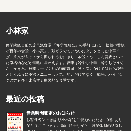
小林家
修学院離宮前の庶民派食堂 「修学院離宮」の手前にある一枚板の看板
が目印の食堂「小林家」。鶏ガラでていねいにダシをとった中華そ
ば、注文が入ってから握られるおにぎり、衣笠丼やにしん蕎麦といっ
た京名物などが気軽に味わえます。夏季は冷やし中華、冷やしそうめ
ん、かき氷。秋季は手づくりの稲荷寿司。秋～春にかけてはわらび餅
というふうに季節メニューも人気。地元だけでなく、観光、ハイキン
グの方も多く来店する庶民的な食堂です。
最近の投稿
営業時間変更のお知らせ
お客様各位 平素より小林家をご愛顧いただき、誠にあり
がとうございます。 誠に勝手ながら、営業体制の見直し