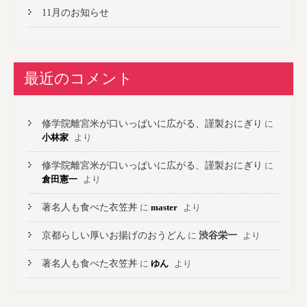
11月のお知らせ
最近のコメント
修学院離宮米が口いっぱいに広がる、謹製おにぎり
に
小林家
より
修学院離宮米が口いっぱいに広がる、謹製おにぎり
に
倉田憲一
より
著名人も食べた衣笠丼
に
master
より
京都らしい厚いお揚げのおうどん
に
渋谷栄一
より
著名人も食べた衣笠丼
に
ゆん
より