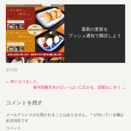
最新の更新を
プッシュ通知で購読しよう
未分類
P
←
秋になりました。
修学院離宮米が口いっぱいに広がる、謹製おにぎり
→
o
s
コメントを残す
t
n
メールアドレスが公開されることはありません。
*
が付いている欄は
a
必須項目です
v
コメント