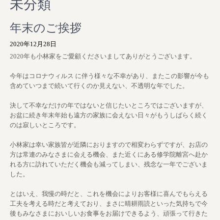
未分類
年末のご挨拶
2020年12月28日
2020年も小林家をご愛顧くださいましてありがとうございます。
今年はコロナウィルス に伴う様々な不幸があり、またこの影響が今も
含めていつまで続いて行くのか見えない、不透明な年でした。
決して不幸なだけの年ではないと信じたいところではございますが、
お盆に続き年末年始も遠方の家族に会えない日々がもうしばらく続く
のは寂しいところです。
小林家は幸い家族皆が近隣におりますので相変わらずですが、お店の
方は常連のみなさまに会える機会、また近くにある修学院離宮へ赴か
れる方に訪れていただく機会も減ってしまい、残念な一年でございま
した。
とはいえ、我慢の時だと、これを機会によりお客様に喜んでもらえる
工夫を考える時だと考えており、まさに晴耕雨読といった気持ちで今
後もみなさまにおいしいお食事をお届けできるよう、頑張って行きた