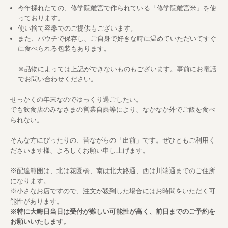
今年採れたての、修学院離宮で作られている「修学院離宮米」を使
っております。
使い捨て容器でのご提供もございます。
また、パウチで保存し、ご自身で好きな時に温めていただいてすぐ
に食べられる包装もあります。
※品物によっては上記ができないものもございます。事前にお電話
でお問い合わせください。
せっかくの年末なのでゆっくり過ごしたい。
でも飲食店のみなさまの営業自粛等により、なかなか外でご飯を食べ
られない。
そんな方にぴったりの、昔ながらの「出前」です。ぜひともご利用く
ださいます様、よろしくお願い申し上げます。
※配達範囲は、北は花園橋、南は北大路通、西は川端通までのご住所
になります。
※小さなお店ですので、注文が殺到した場合にはお時間をいただく可
能性があります。
※特に大晦日当日は受付が難しい可能性が高く、前日までのご予約を
お願いいたします。