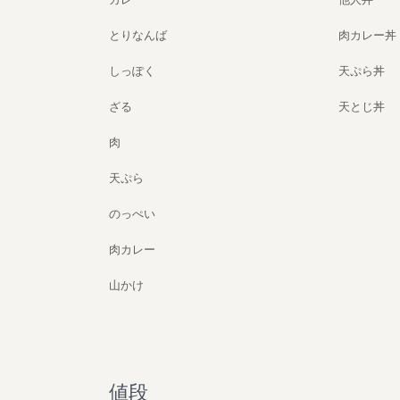
とりなんば
肉カレー丼
しっぽく
天ぷら丼
ざる
天とじ丼
肉
天ぷら
のっぺい
肉カレー
山かけ
値段