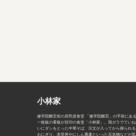
小林家
修学院離宮前の庶民派食堂 「修学院離宮」の手前にあ
一枚板の看板が目印の食堂「小林家」。鶏ガラでていね
いにダシをとった中華そば、注文が入ってから握られる
おにぎり、衣笠丼やにしん蕎麦といった京名物などが気