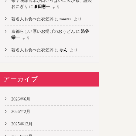
修学院離宮米が口いっぱいに広がる、謹製
おにぎり
に
倉田憲一
より
著名人も食べた衣笠丼
に
master
より
京都らしい厚いお揚げのおうどん
に
渋谷
栄一
より
著名人も食べた衣笠丼
に
ゆん
より
アーカイブ
2026年6月
2026年2月
2025年12月