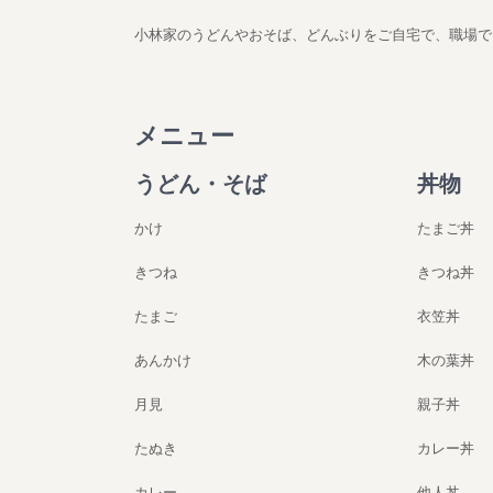
小林家のうどんやおそば、どんぶりをご自宅で、職場で
メニュー
うどん・そば
丼物
かけ
たまご丼
きつね
きつね丼
たまご
衣笠丼
あんかけ
木の葉丼
月見
親子丼
たぬき
カレー丼
カレー
他人丼